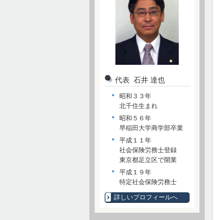
代表 石井 達也
昭和３３年
北千住生まれ
昭和５６年
早稲田大学商学部卒業
平成１１年
社会保険労務士登録
東京都足立区で開業
平成１９年
特定社会保険労務士
詳しいプロフィールへ