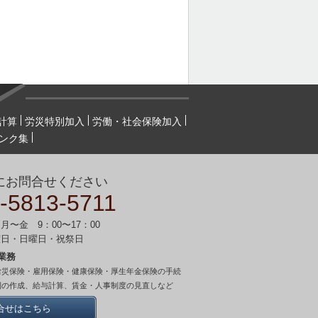
計算
労災特別加入
労働・社会保険加入
ンク集
にお問合せください
-5813-5711
月〜金 9：00〜17：00
曜日・日曜日・祝祭日
業務
労災保険・雇用保険・健康保険・厚生年金保険の手続
則の作成、給与計算、賃金・人事制度の見直しなど
合せはこちら