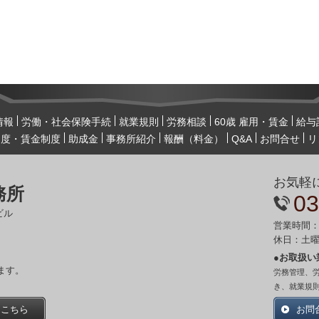
情報
労働・社会保険手続
就業規則
労務相談
60歳 雇用・賃金
給与
制度・賃金制度
助成金
事務所紹介
報酬（料金）
Q&A
お問合せ
リ
お気軽
務所
03
ビル
営業時間：
休日：土
●お取扱い
ます。
労務管理、
き、就業規
はこちら
お問