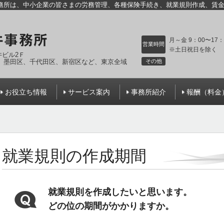
務所は、中小企業の皆さまの労務管理、各種保険手続き、就業規則作成、賃
月～金 9：00〜17：
営業時間
※土日祝日を除く
石井ビル2Ｆ
、墨田区、千代田区、新宿区など
、東京全域
その他
お役立ち情報
サービス案内
事務所紹介
報酬（料金
就業規則の作成期間
就業規則を作成したいと思います。
どの位の期間がかかりますか。