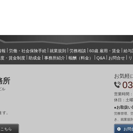
情報
労働・社会保険手続
就業規則
労務相談
60歳 雇用・賃金
給与
制度・賃金制度
助成金
事務所紹介
報酬（料金）
Q&A
お問合せ
リ
お気軽
務所
03
ビル
営業時間：
休日：土
●お取扱い
ます。
労務管理、
き、就業規
はこちら
お問