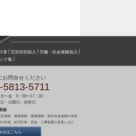
計算
労災特別加入
労働・社会保険加入
ンク集
にお問合せください
-5813-5711
月〜金 9：00〜17：00
曜日・日曜日・祝祭日
業務
労災保険・雇用保険・健康保険・厚生年金保険の手続
則の作成、給与計算、賃金・人事制度の見直しなど
合せはこちら