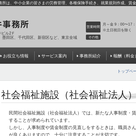
務所は、中小企業の皆さまの労務管理、各種保険手続き、就業規則作成、賃
月～金 9：00〜17：
営業時間
※土日祝日を除く
石井ビル2Ｆ
、墨田区、千代田区、新宿区など
、東京全域
その他
お役立ち情報
サービス案内
事務所紹介
報酬（料金
トップペ
社会福祉施設（社会福祉法人
民間社会福祉施設（社会福祉法人）では、新たな人事制度・
することが求められています。
しかし、人事制度や賃金制度の見直しをするときは、職員さ
が良くありますので、十分に注意することが大切です。