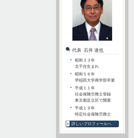
代表 石井 達也
昭和３３年
北千住生まれ
昭和５６年
早稲田大学商学部卒業
平成１１年
社会保険労務士登録
東京都足立区で開業
平成１９年
特定社会保険労務士
詳しいプロフィールへ