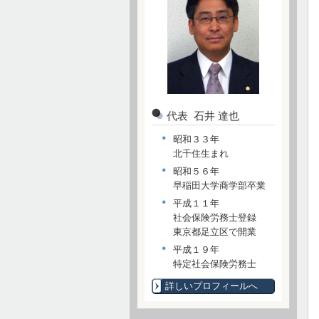
代表 石井 達也
昭和３３年
北千住生まれ
昭和５６年
早稲田大学商学部卒業
平成１１年
社会保険労務士登録
東京都足立区で開業
平成１９年
特定社会保険労務士
詳しいプロフィールへ