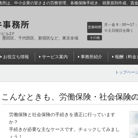
務所は、中小企業の皆さまの労務管理、各種保険手続き、就業規則作成、賃
月～金 9：00〜17：
営業時間
※土日祝日を除く
石井ビル2Ｆ
、墨田区、千代田区、新宿区など
、東京全域
その他
お役立ち情報
サービス案内
事務所紹介
報酬（料金
トップペー
こんなときも、労働保険・社会保険
労働保険と社会保険の手続きを適正に行っています
か？
手続きが必要な主なケースです。チェックしてみまし
ょう！