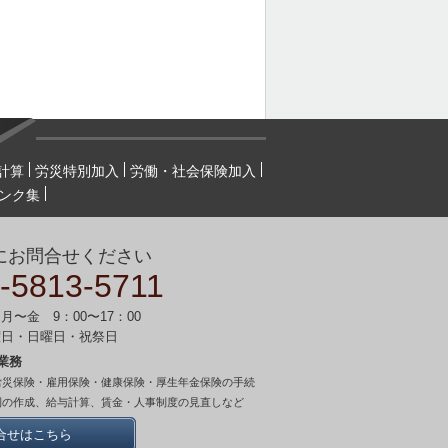
計算
労災特別加入
労働・社会保険加入
ンク集
にお問合せください
-5813-5711
月〜金 9：00〜17：00
曜日・日曜日・祝祭日
業務
労災保険・雇用保険・健康保険・厚生年金保険の手続
則の作成、給与計算、賃金・人事制度の見直しなど
合せはこちら