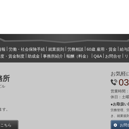
情報
労働・社会保険手続
就業規則
労務相談
60歳 雇用・賃金
給与
制度・賃金制度
助成金
事務所紹介
報酬（料金）
Q&A
お問合せ
リ
お気軽
務所
03
ビル
営業時間：
休日：土
●お取扱い
ます。
労務管理、
き、就業規
はこちら
お問